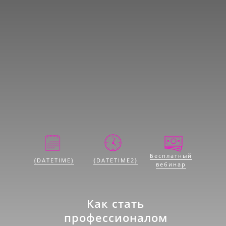
Бесплатный
{DATETIME}
{DATETIME2}
вебинар
Как стать
профессионалом